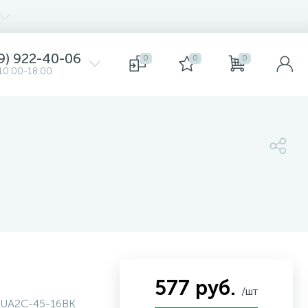
9) 922-40-06
0
0
0
10:00-18:00
577 руб.
/шт
UA2C-45-16BK