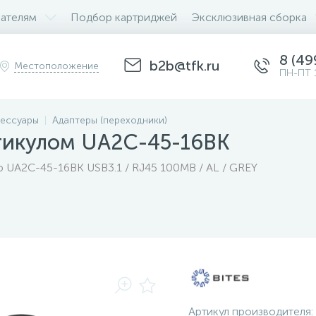
ателям
Подбор картриджей
Эксклюзивная сборка
8 (49
b2b@tfk.ru
Местоположение
ПН-ПТ 
ессуары
Адаптеры (переходники)
ртикулом UA2C-45-16BK
р UA2C-45-16BK USB3.1 / RJ45 100MB / AL / GREY
Артикул производителя: