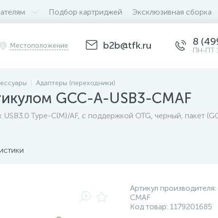
ателям
Подбор картриджей
Эксклюзивная сборка
8 (49
b2b@tfk.ru
Местоположение
ПН-ПТ 
ессуары
Адаптеры (переходники)
ртикулом GCC-A-USB3-CMAF
 USB3.0 Type-C(M)/AF, с поддержкой OTG, черный, пакет 
истики
Артикул производителя:
CMAF
Код товар:
1179201685