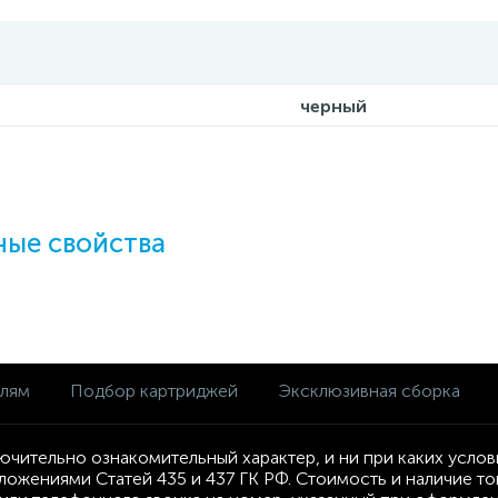
черный
ые свойства
елям
Подбор картриджей
Эксклюзивная сборка
ючительно ознакомительный характер, и ни при каких усло
ложениями Статей 435 и 437 ГК РФ. Стоимость и наличие т