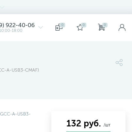
9) 922-40-06
0
0
0
10:00-18:00
(GCC-A-USB3-CMAF)
GCC-A-USB3-
132 руб.
/шт