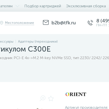
ателям
Подбор картриджей
Эксклюзивная сборка
8 (49
b2b@tfk.ru
Местоположение
ПН-ПТ 
ессуары
Адаптеры (переходники)
тикулом C300E
одник PCI-E 4x->M.2 M-key NVMe SSD, тип 2230/ 2242/ 2260
Артикул производителя: